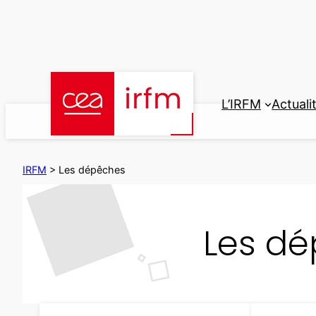
Aller
au
contenu
L’IRFM
Actuali
IRFM
>
Les dépêches
Les d