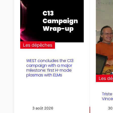
Les dépêches
WEST concludes the C13
campaign with a major
milestone: first H-mode
plasmas with ELMs
Les d
Trist
Vince
3 août 2026
30 