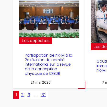
Les dépêches
Les d
Participation de l’IRFM à la
2e réunion du comité
Gauth
international sur la revue
imme
de la conception
l’IRF
physique de CFEDR
21 mai 2026
7 
1
2
3
…
31