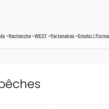
tés
Recherche
WEST
Partenaires
Emploi / Forma
épêches