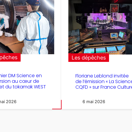
épêches
Les dépêches
ier DM Science en
Floriane Leblond invitée
rsion au cœur de
de l’émission « La Scienc
M et du tokamak WEST
CQFD » sur France Cultur
mai 2026
6 mai 2026