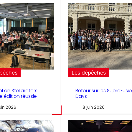
épêches
Les dépêches
l on Stellarators :
Retour sur les SupraFusi
e édition réussie
Days
juin 2026
8 juin 2026