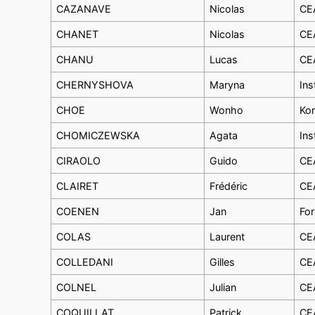
CAZANAVE
Nicolas
CEA
CHANET
Nicolas
CEA
CHANU
Lucas
CEA
CHERNYSHOVA
Maryna
Ins
CHOE
Wonho
Kor
CHOMICZEWSKA
Agata
Ins
CIRAOLO
Guido
CEA
CLAIRET
Frédéric
CEA
COENEN
Jan
For
COLAS
Laurent
CEA
COLLEDANI
Gilles
CEA
COLNEL
Julian
CEA
COQUILLAT
Patrick
CEA