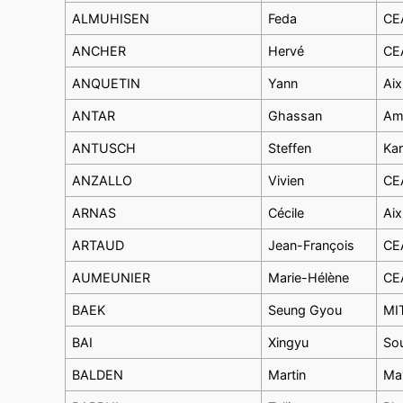
ALMUHISEN
Feda
CEA
ANCHER
Hervé
CEA
ANQUETIN
Yann
Aix
ANTAR
Ghassan
Ame
ANTUSCH
Steffen
Kar
ANZALLO
Vivien
CEA
ARNAS
Cécile
Aix
ARTAUD
Jean-François
CEA
AUMEUNIER
Marie-Hélène
CEA
BAEK
Seung Gyou
MI
BAI
Xingyu
Sou
BALDEN
Martin
Max