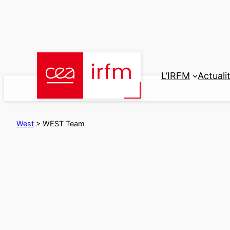
Aller
au
contenu
L’IRFM
Actuali
West
>
WEST Team