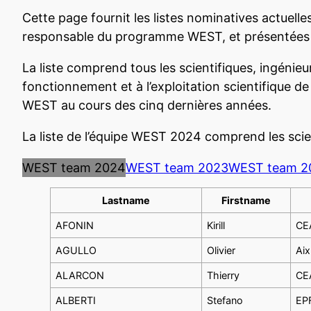
Cette page fournit les listes nominatives actuell
responsable du programme WEST, et présentées 
La liste comprend tous les scientifiques, ingénie
fonctionnement et à l’exploitation scientifique 
WEST au cours des cinq dernières années.
La liste de l’équipe WEST 2024 comprend les sci
WEST team 2024
WEST team 2023
WEST team 2
Lastname
Firstname
AFONIN
Kirill
CEA
AGULLO
Olivier
Aix
ALARCON
Thierry
CEA
ALBERTI
Stefano
EPF