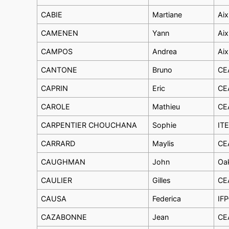
CABIE
Martiane
Aix
CAMENEN
Yann
Aix
CAMPOS
Andrea
Aix
CANTONE
Bruno
CEA
CAPRIN
Eric
CEA
CAROLE
Mathieu
CEA
CARPENTIER CHOUCHANA
Sophie
ITE
CARRARD
Maylis
CEA
CAUGHMAN
John
Oa
CAULIER
Gilles
CEA
CAUSA
Federica
IFP
CAZABONNE
Jean
CEA