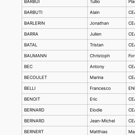
BARBUI
Tullio
Pla
BARBUTI
Alain
CEA
BARLERIN
Jonathan
CEA
BARRA
Julien
CEA
BATAL
Tristan
CEA
BAUMANN
Christoph
For
BEC
Antony
CEA
BECOULET
Marina
CEA
BELLI
Francesco
ENE
BENOIT
Eric
CEA
BERNARD
Elodie
CEA
BERNARD
Jean-Michel
CEA
BERNERT
Matthias
Max