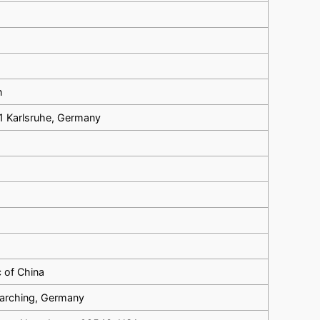
e
n
131 Karlsruhe, Germany
 of China
Garching, Germany