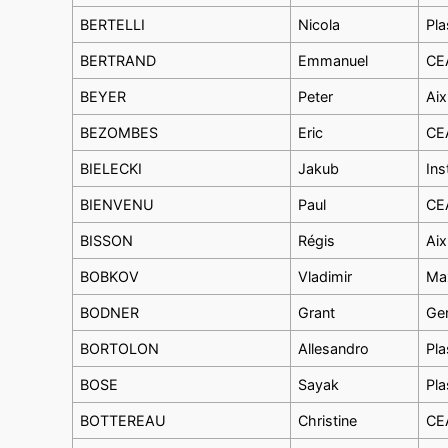
BERTELLI
Nicola
Pla
BERTRAND
Emmanuel
CEA
BEYER
Peter
Aix
BEZOMBES
Eric
CEA
BIELECKI
Jakub
Ins
BIENVENU
Paul
CEA
BISSON
Régis
Aix
BOBKOV
Vladimir
Max
BODNER
Grant
Gen
BORTOLON
Allesandro
Pla
BOSE
Sayak
Pla
BOTTEREAU
Christine
CEA