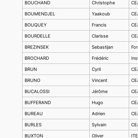
BOUCHAND
Christophe
CEA
BOUMENDJEL
Yaakoub
CEA
BOUQUEY
Francis
CEA
BOURDELLE
Clarisse
CEA
BREZINSEK
Sebastijan
For
BROCHARD
Frédéric
Ins
BRUN
Cyril
CEA
BRUNO
Vincent
CEA
BUCALOSSI
Jérôme
CEA
BUFFERAND
Hugo
CEA
BUREAU
Adrien
CEA
BURLES
Sylvain
CEA
BUXTON
Oliver
IT