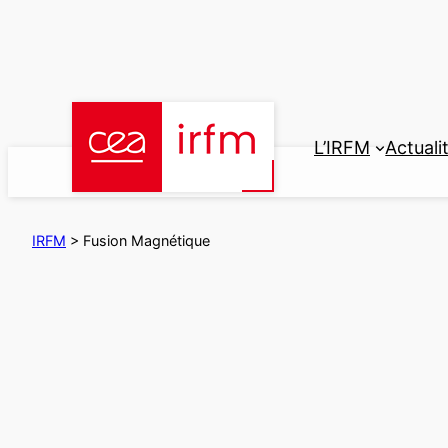
Aller
au
contenu
L’IRFM
Actuali
IRFM
>
Fusion Magnétique