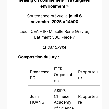
heating on confinement in a tungsten
environment »
Soutenance prévue le
jeudi 6
novembre 2025 à 14h00
Lieu : CEA – IRFM, salle René Gravier,
Bâtiment 506, Pièce 7
Et par Skype
Composition du jury :
ITER
Francesca
Rapporteu
Organizati
POLI
re
on
ASIPP,
Juan
Chinese
Rapporteu
HUANG
Academy
re
of Science