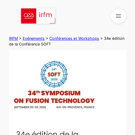
Aller
au
contenu
IRFM
>
Evénements
>
Conférences et Workshops
>
34e édition
de la Conférence SOFT
34e édition de la