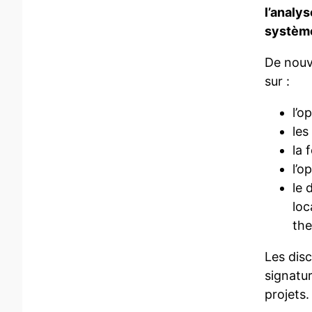
l’analy
système
De nouv
sur :
l’o
le
la 
l’o
le 
loc
the
Les dis
signatu
projets.