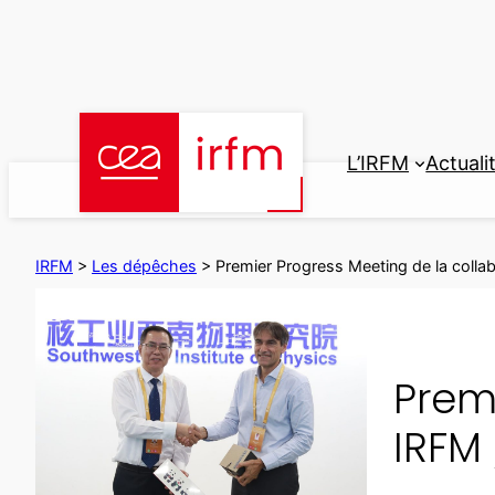
Aller
au
contenu
L’IRFM
Actuali
IRFM
>
Les dépêches
>
Premier Progress Meeting de la coll
Prem
IRFM