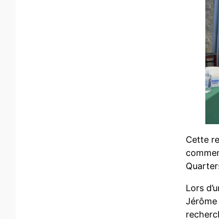
Cette re
commenc
Quarter
Lors d’
Jérôme B
recherc