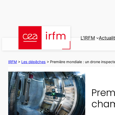
Aller
au
contenu
L’IRFM
Actuali
IRFM
>
Les dépêches
>
Première mondiale : un drone inspec
Prem
cham