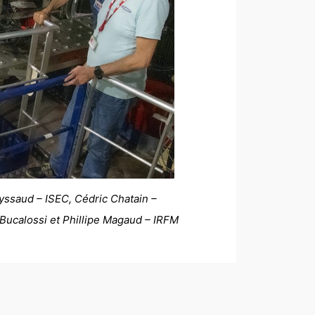
eyssaud – ISEC,
Cédric Chatain –
 Bucalossi et Phillipe Magaud – IRFM