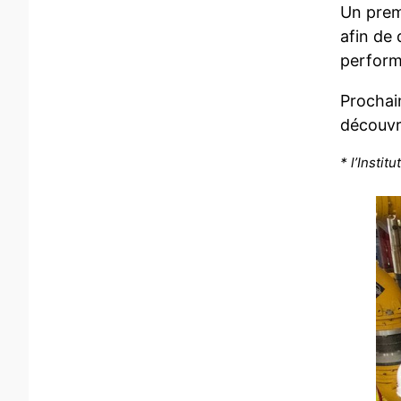
Un prem
afin de 
perform
Prochain
découvr
* l’Insti