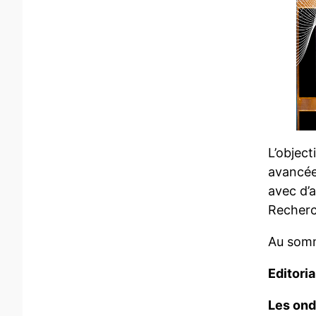
L’object
avancée
avec d’a
Recherc
Au somm
Editori
Les ond