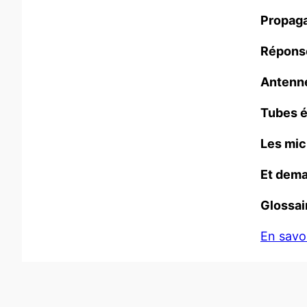
Propaga
Réponse
Antenne
Tubes é
Les mic
Et dema
Glossai
En savoi