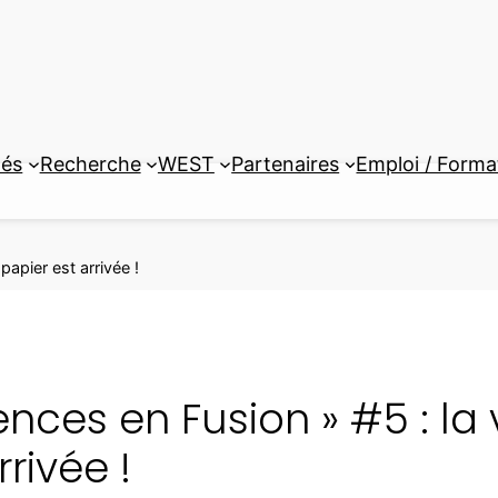
tés
Recherche
WEST
Partenaires
Emploi / Forma
papier est arrivée !
ences en Fusion » #5 : la
rrivée !