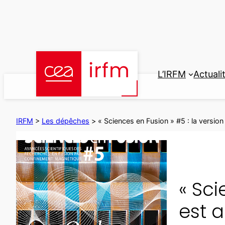
Aller
au
contenu
L’IRFM
Actuali
IRFM
>
Les dépêches
>
« Sciences en Fusion » #5 : la version 
« Sci
est a